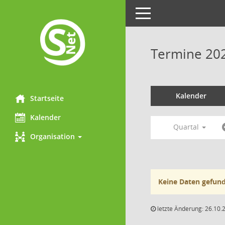
Toggle
navigation
Termine 20
Kalender
Startseite
Kalender
Quartal
Organisation
Keine Daten gefun
letzte Änderung: 26.10.