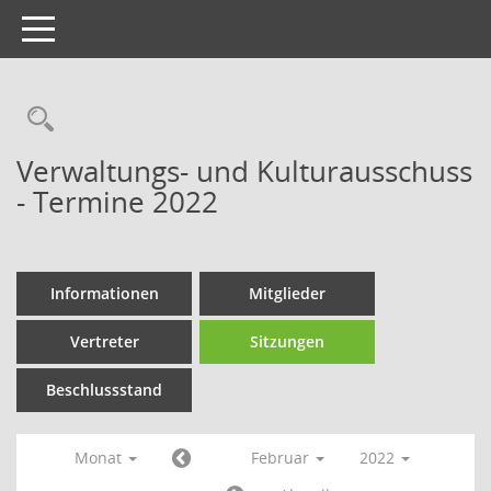
Toggle
navigation
Verwaltungs- und Kulturausschuss
- Termine 2022
Informationen
Mitglieder
Vertreter
Sitzungen
Beschlussstand
Monat
Februar
2022