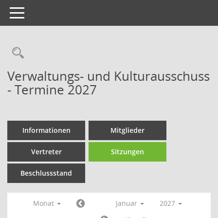
Toggle
navigation
Verwaltungs- und Kulturausschuss
- Termine 2027
Informationen
Mitglieder
Vertreter
Sitzungen
Beschlussstand
Monat
Januar
2027